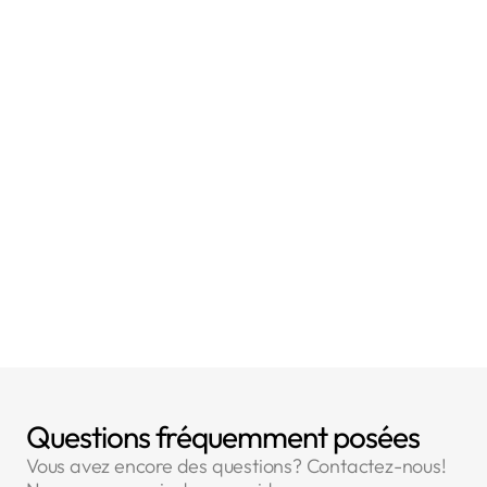
- Article 5 : Principes relatifs au traitement des
données à caractère personnel
- Article 2 : Champ d'application matériel
- Article 6 : Licéité du traitement
- Article 90 : Obligations de secret
- Article 90 : Obligations de secret
Questions fréquemment posées
Vous avez encore des questions? Contactez-nous!