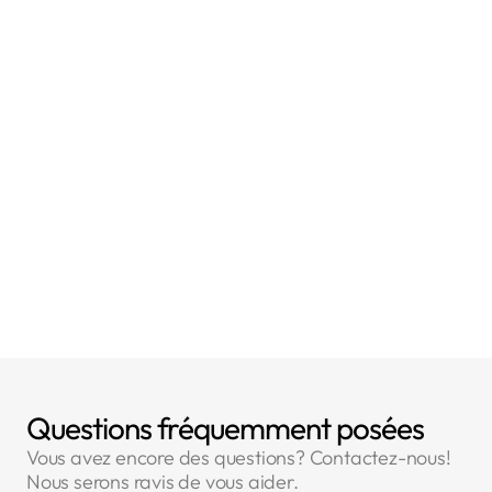
- Article 25 : Protection des données dès la
conception et protection des données par défaut
- Article 32 : Sécurité du traitement
- Article 32 : Sécurité du traitement
Questions fréquemment posées
Vous avez encore des questions? Contactez-nous!
Nous serons ravis de vous aider.