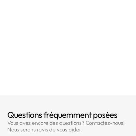
- Article 5 : Principes relatifs au traitement des
données à caractère personnel
- Article 6 : Licéité du traitement
- Article 2 : Champ d'application matériel
Questions fréquemment posées
Vous avez encore des questions? Contactez-nous!
Nous serons ravis de vous aider.