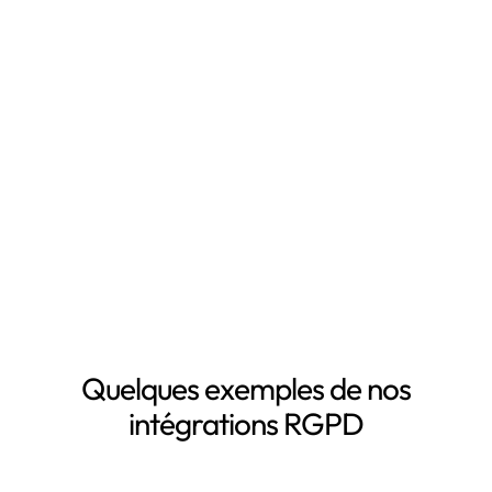
temps en automatisant votre mise en conformité
RGPD, notamment grâce à :
Mapping automatisé des données personnelles de vos
clients, salariés, fournisseurs, etc
Inventaire automatisé des données personnelles
La mise à jour automatique de vos registres de
traitement de données personnelles
Le suivi des DPA de vos sous-traitants
Demander une démo
Quelques exemples de nos
intégrations RGPD