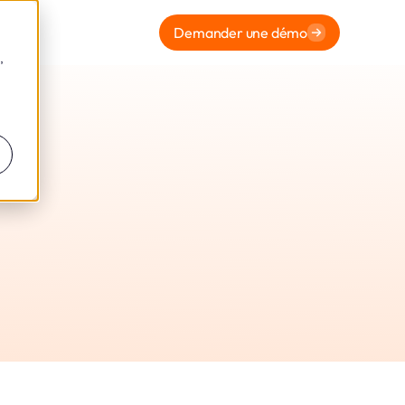
Demander une démo
,
ormité
 Leto