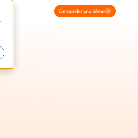
Demander une démo
,
ormité
eto