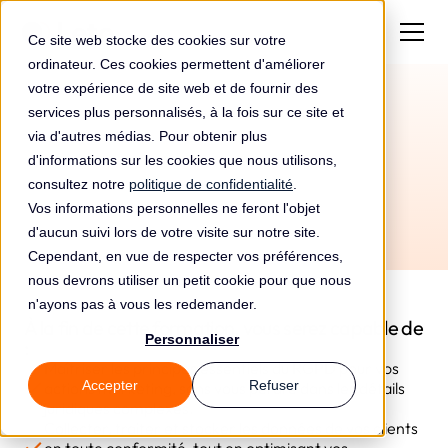
Ce site web stocke des cookies sur votre
ordinateur. Ces cookies permettent d'améliorer
votre expérience de site web et de fournir des
services plus personnalisés, à la fois sur ce site et
via d'autres médias. Pour obtenir plus
d'informations sur les cookies que nous utilisons,
consultez notre
politique de confidentialité
.
Vos informations personnelles ne feront l'objet
d'aucun suivi lors de votre visite sur notre site.
Cependant, en vue de respecter vos préférences,
nous devrons utiliser un petit cookie pour que nous
n'ayons pas à vous les redemander.
À la fin de cette formation, vous serez capable de
Personnaliser
:
Maîtriser les principes essentiels du RGPD pour vos
Accepter
Refuser
actions marketing, sans vous perdre dans les détails
juridiques complexes.
Collecter, traiter et stocker les données de vos clients