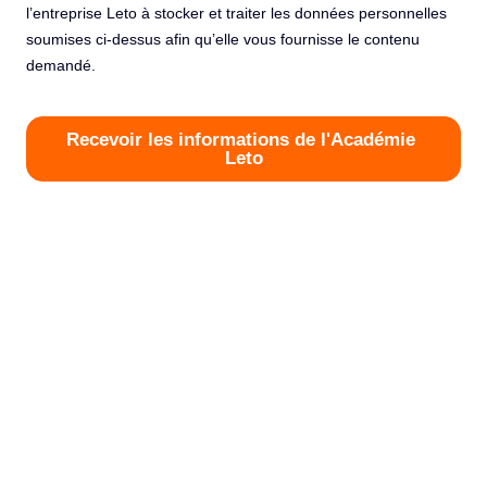
Objectif de cette formation DPO
Ah, le marketing ! Là où l’innovation, la créativité et les
campagnes brillantes s’épanouissent. Mais aujourd’hui, il
faut aussi savoir jongler avec un autre aspect tout aussi
important : la gestion des données personnelles. Parce
qu’une mauvaise gestion des données, c’est un ticket direct