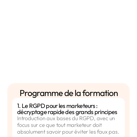
Digital - Responsable CRM - Growth Hacker - Data
Analyst Marketing - Responsable Acquisition -
Responsable SEO/SEA - Social Media Manager -
Responsable Email Marketing - Brand Manager -
Directeur/Directrice de la Communication - Marketing
Automation Specialist - Influence Manager - Responsable
Partenariats
Programme de la formation
1. Le RGPD pour les marketeurs :
décryptage rapide des grands principes
Introduction aux bases du RGPD, avec un
focus sur ce que tout marketeur doit
absolument savoir pour éviter les faux pas.