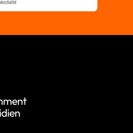
dentialité
omment
idien