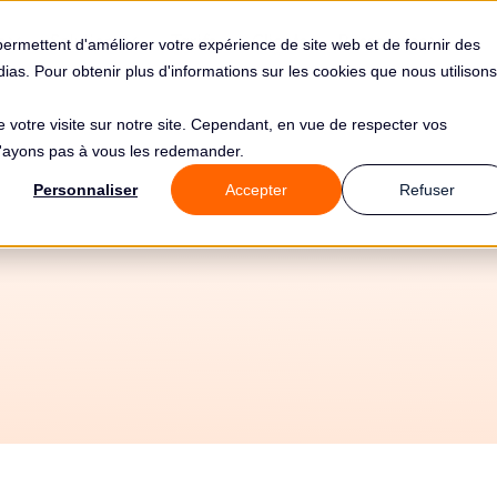
s
Solutions
Tarifs
Clients
Ressources
permettent d'améliorer votre expérience de site web et de fournir des
édias. Pour obtenir plus d'informations sur les cookies que nous utilisons
de votre visite sur notre site. Cependant, en vue de respecter vos
 n'ayons pas à vous les redemander.
ntrôle RGPD de VI
Personnaliser
Accepter
Refuser
UTES par la CNIL 