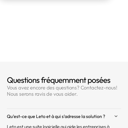
Type de contrôle RGPD
La CNIL a réalisé un contrôle à partir
d'éléments fournis :
sur place
👈 Voir la liste des contrôles
👈 Voir la liste des amendes
Questions fréquemment posées
Vous avez encore des questions? Contactez-nous!
Nous serons ravis de vous aider.
Qu’est-ce que Leto et à qui s’adresse la solution ?
Leto est une suite logicielle qui aide les entreprises à