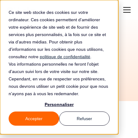
Ce site web stocke des cookies sur votre
ordinateur. Ces cookies permettent d'améliorer
votre expérience de site web et de fournir des
services plus personnalisés, à la fois sur ce site et
Contrôle RGPD de
via d'autres médias. Pour obtenir plus
TWO-I par la CNIL en
d'informations sur les cookies que nous utilisons,
consultez notre
politique de confidentialité
.
2020
Vos informations personnelles ne feront l'objet
d'aucun suivi lors de votre visite sur notre site.
Cependant, en vue de respecter vos préférences,
nous devrons utiliser un petit cookie pour que nous
n'ayons pas à vous les redemander.
Personnaliser
En 2020, TWO-I, dont l'activité est de type
Accepter
Refuser
Sport, a été contrôlé par la CNIL. Le contrôle
RGPD a eu lieu dans la ville de METZ.