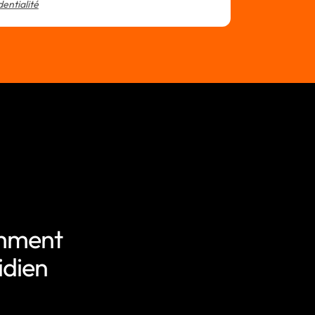
dentialité
omment
idien