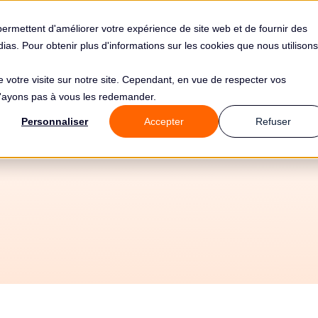
s
Solutions
Tarifs
Clients
Ressources
permettent d'améliorer votre expérience de site web et de fournir des
édias. Pour obtenir plus d'informations sur les cookies que nous utilisons
de votre visite sur notre site. Cependant, en vue de respecter vos
 n'ayons pas à vous les redemander.
ôle RGPD de SOD
Personnaliser
Accepter
Refuser
CE par la CNIL en