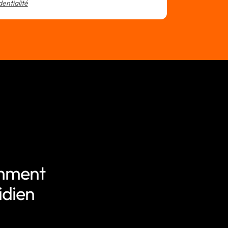
dentialité
omment
idien