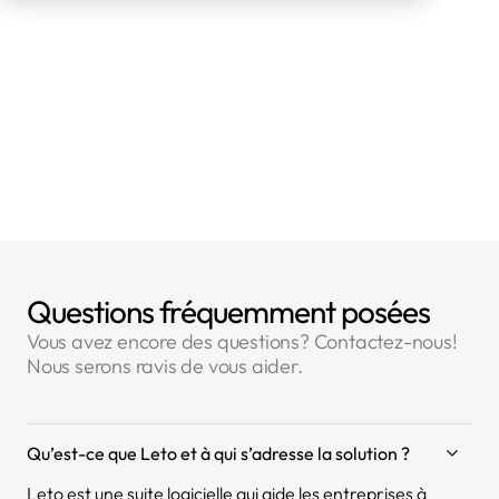
Type de contrôle RGPD
La CNIL a réalisé un contrôle à partir
d'éléments fournis :
sur place
👈 Voir la liste des contrôles
👈 Voir la liste des amendes
Questions fréquemment posées
Vous avez encore des questions? Contactez-nous!
Nous serons ravis de vous aider.
Qu’est-ce que Leto et à qui s’adresse la solution ?
Leto est une suite logicielle qui aide les entreprises à