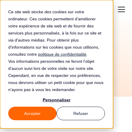
Ce site web stocke des cookies sur votre
ordinateur. Ces cookies permettent d'améliorer
votre expérience de site web et de fournir des
services plus personnalisés, à la fois sur ce site et
Contrôle RGPD de
via d'autres médias. Pour obtenir plus
EQUANUM par la CNIL
d'informations sur les cookies que nous utilisons,
consultez notre
politique de confidentialité
.
en 2018
Vos informations personnelles ne feront l'objet
d'aucun suivi lors de votre visite sur notre site.
Cependant, en vue de respecter vos préférences,
nous devrons utiliser un petit cookie pour que nous
n'ayons pas à vous les redemander.
Personnaliser
En 2018, EQUANUM, dont l'activité est de type
Accepter
Refuser
Commerce, a été contrôlé par la CNIL. Le
contrôle RGPD a eu lieu dans la ville de PARIS.