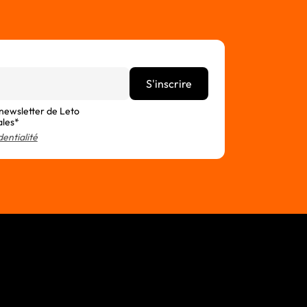
 newsletter de Leto
ales*
dentialité