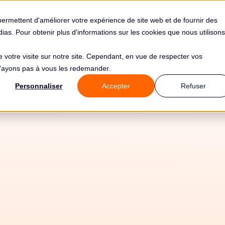
s
Solutions
Tarifs
Clients
Ressources
permettent d'améliorer votre expérience de site web et de fournir des
édias. Pour obtenir plus d'informations sur les cookies que nous utilisons
de votre visite sur notre site. Cependant, en vue de respecter vos
 n'ayons pas à vous les redemander.
rôle RGPD de DO
Personnaliser
Accepter
Refuser
ICALES ACCESSI
REMENT SUR INTE
on médecin) par la
2019