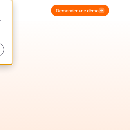
Demander une démo
,
NNEES
BLES
RNET
 CNIL en