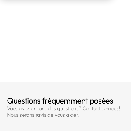
DE-FRANCE, dont l'activité est de type
Education, a été contrôlé par la CNIL. Le
contrôle RGPD a eu lieu dans la ville de PARIS.
Type de contrôle RGPD
La CNIL a réalisé un contrôle à partir
d'éléments fournis :
sur place
👈 Voir la liste des contrôles
👈 Voir la liste des amendes
Questions fréquemment posées
Vous avez encore des questions? Contactez-nous!
Nous serons ravis de vous aider.