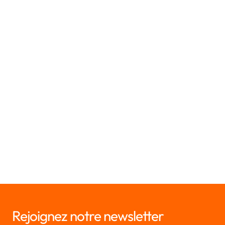
Audit de vos sous-traitants
Veille sur les DPA / CCT de vos outils internes
Envoi de formulaires d'assessment aux sous-traitants
de votre choix
Centralisation des réponses directement en ligne
Demander une démo
Rejoignez notre newsletter