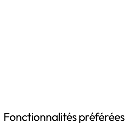
 pertinente pour nos collaborateurs.
”
Mathieu Cast
 Général LIMS MBNEXT
Fonctionnalités préférées