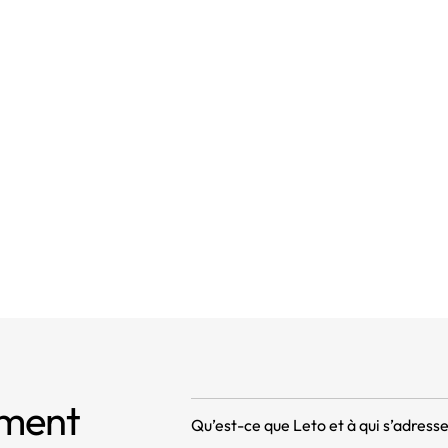
ncipes relatifs au traitement des données à caractère per
ncipes relatifs au traitement des données à caractère per
ité du traitement
mment
Qu’est-ce que Leto et à qui s’adresse 