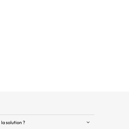
sonnel
sonnel
la solution ?