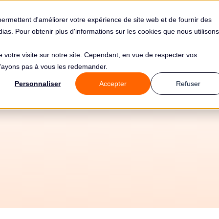
s
Solutions
Tarifs
Clients
Ressources
permettent d'améliorer votre expérience de site web et de fournir des
édias. Pour obtenir plus d'informations sur les cookies que nous utilisons
de votre visite sur notre site. Cependant, en vue de respecter vos
 n'ayons pas à vous les redemander.
nde de 5000€ pou
Personnaliser
Accepter
Refuser
restige Media Phg S