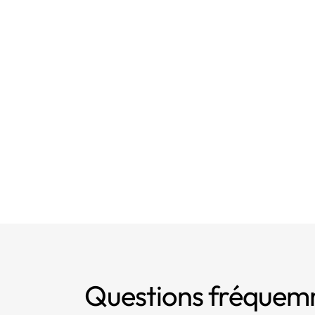
- Article 5 : Pri
- Article 5 : Pri
- Article 6 : Licé
Questions fréque