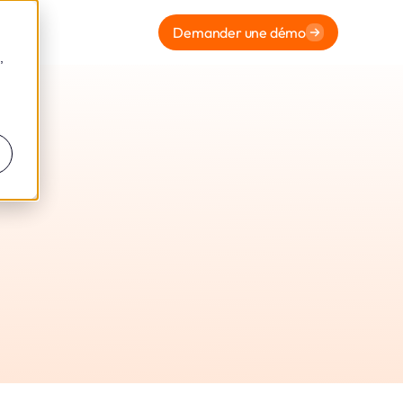
Demander une démo
,
r Sc
rl