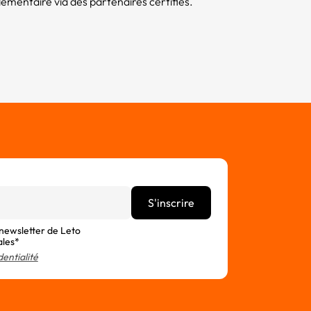
ntaire via des partenaires certifiés.
 newsletter de Leto
ales*
dentialité