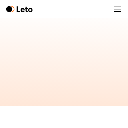
Amende de
1 500€
pour Propriétaire De
Pub