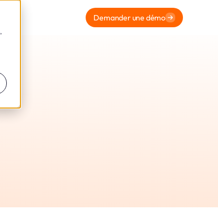
Demander une démo
,
ae West