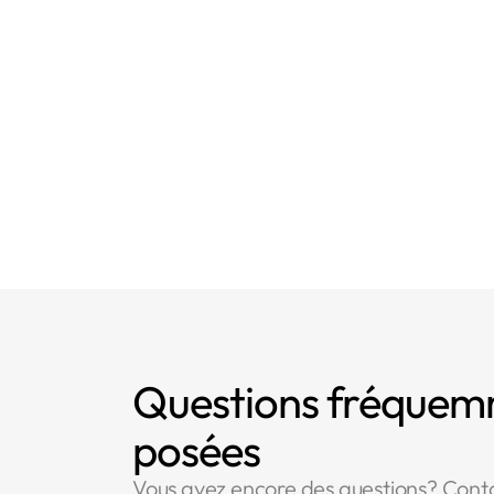
- Article 13 : In
collectées auprè
Questions fréque
posées
Vous avez encore des questions? Cont