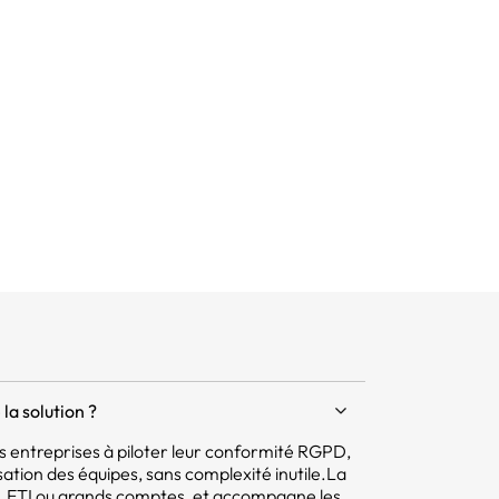
sonnel sont
la solution ?
 les entreprises à piloter leur conformité RGPD,
isation des équipes, sans complexité inutile.La
E, ETI ou grands comptes, et accompagne les