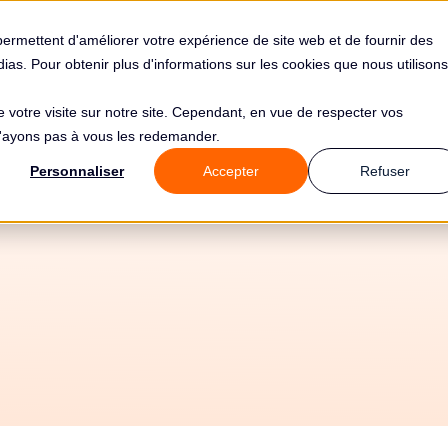
s
Solutions
Tarifs
Clients
Ressources
permettent d'améliorer votre expérience de site web et de fournir des
édias. Pour obtenir plus d'informations sur les cookies que nous utilisons
de votre visite sur notre site. Cependant, en vue de respecter vos
 n'ayons pas à vous les redemander.
 de 400€ pour M
Personnaliser
Accepter
Refuser
Systems, S.l.