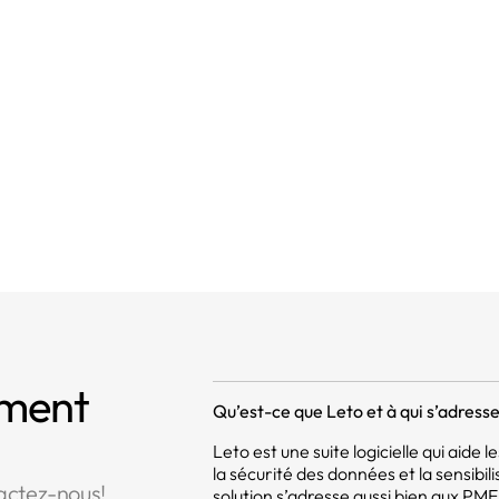
formations à fournir lorsque des données à caractère per
s de la personne concernée
mment
Qu’est-ce que Leto et à qui s’adresse 
Leto est une suite logicielle qui aide
la sécurité des données et la sensibil
actez-nous!
solution s’adresse aussi bien aux PM