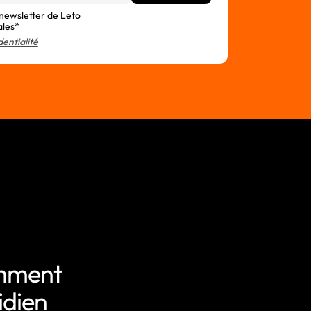
 newsletter de Leto
ales*
dentialité
omment
idien