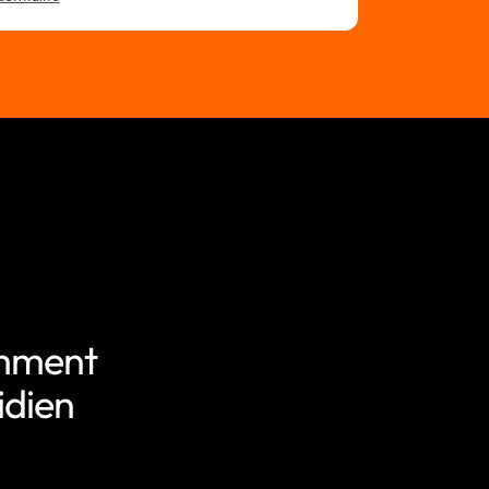
omment
idien