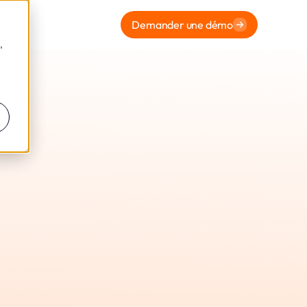
Demander une démo
,
onseil
 Des
rs