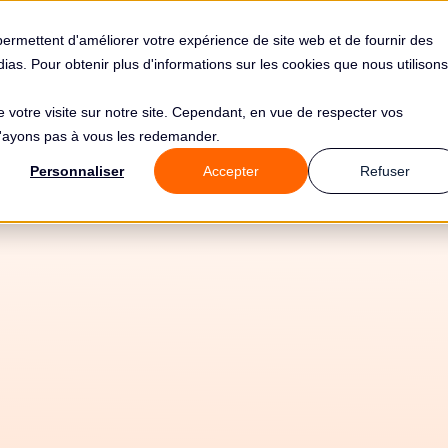
s
Solutions
Tarifs
Clients
Ressources
permettent d'améliorer votre expérience de site web et de fournir des
édias. Pour obtenir plus d'informations sur les cookies que nous utilisons
de votre visite sur notre site. Cependant, en vue de respecter vos
 n'ayons pas à vous les redemander.
e de 2000€ pour C
Personnaliser
Accepter
Refuser
39;administration
ropriétaires Foncie