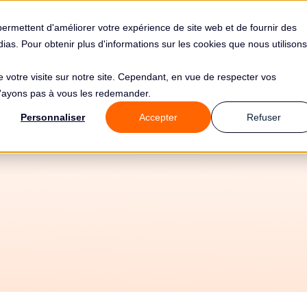
s
Solutions
Tarifs
Clients
Ressources
permettent d'améliorer votre expérience de site web et de fournir des
édias. Pour obtenir plus d'informations sur les cookies que nous utilisons
de votre visite sur notre site. Cependant, en vue de respecter vos
 n'ayons pas à vous les redemander.
 de 20100€ pour
Personnaliser
Accepter
Refuser
se De L&#39;immig