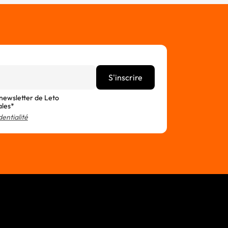
 newsletter de Leto
ales*
dentialité