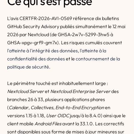
Ce qui s'est passé
L'avis CERTFR-2026-AVI-0569 référence dix bulletins
GitHub Security Advisory publiés simultanément le 12 mai
2026 par Nextcloud (de GHSA-2w7v-5299-3hw5 à
GHSA-xpgv-grf9-gm7x). Les risques cumulés couvrent
l'atteinte à l'intégrité des données
,
l'atteinte à la
confidentialité des données
et le
contournement de la
politique de sécurité
.
Le périmètre touché est inhabituellement large :
Nextcloud Server
et
Nextcloud Enterprise Server
des
branches 26 à 33, plusieurs applications phares
(
Calendar
,
Collectives
,
End-to-End Encryption
en
versions 1.15 à 1.18,
User OIDC
jusqu'à la 8.4.0) ainsi que le
client mobile
Android Files
avant la 33.1.0. Les correctifs
sont disponibles sous forme de mises à jour mineures sur