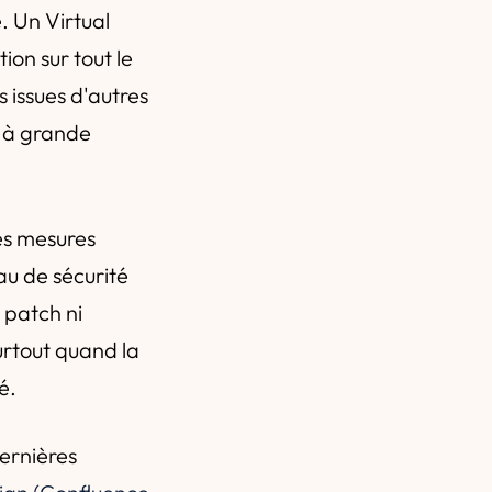
. Un Virtual
on sur tout le
 issues d'autres
s à grande
es mesures
au de sécurité
 patch ni
urtout quand la
é.
dernières