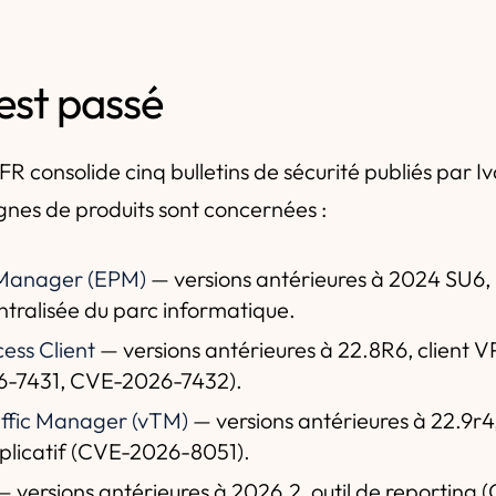
'est passé
R consolide cinq bulletins de sécurité publiés par Iv
gnes de produits sont concernées :
Manager (EPM)
— versions antérieures à 2024 SU6, u
ntralisée du parc informatique.
ess Client
— versions antérieures à 22.8R6, client V
-7431, CVE-2026-7432).
affic Manager (vTM)
— versions antérieures à 22.9r4
plicatif (CVE-2026-8051).
 versions antérieures à 2026.2, outil de reporting