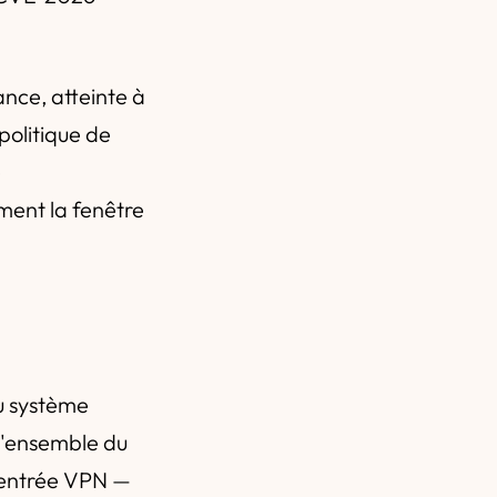
ance, atteinte à
politique de
e
ment la fenêtre
du système
l'ensemble du
'entrée VPN —