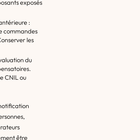
mposants exposés
ntérieure :
s de commandes
onserver les
évaluation du
pensatoires.
le CNIL ou
otification
personnes,
érateurs
lement être