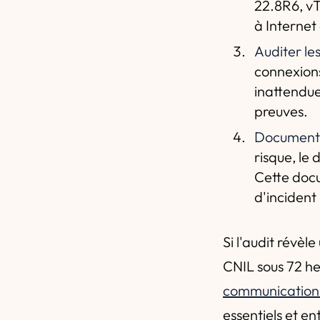
22.8R6, vT
à Internet 
Auditer les
connexions
inattendue
preuves.
Documente
risque, le
Cette docu
d'incident 
Si l'audit révè
CNIL sous 72 heu
communication
essentiels et e