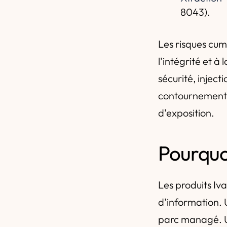
8043).
Les risques cumu
l'intégrité et à
sécurité, injec
contournement n
d'exposition.
Pourquo
Les produits Iv
d'information.
parc managé. U