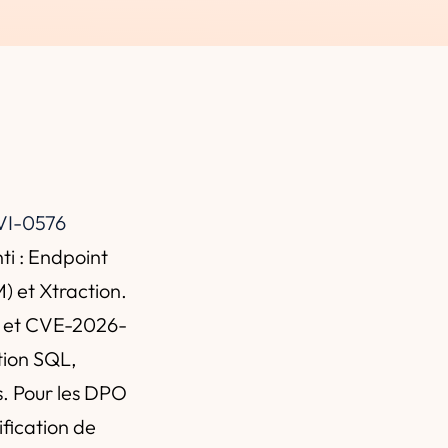
I-0576
ti : Endpoint
) et Xtraction.
 et CVE-2026-
tion SQL,
es. Pour les DPO
ification de