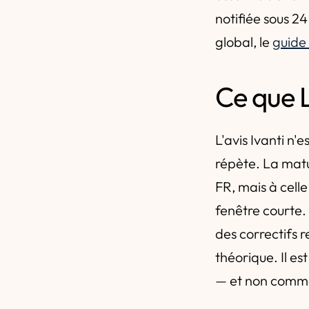
notifiée sous 24
global, le
guide
Ce que L
L'avis Ivanti n'
répète. La matu
FR, mais à cell
fenêtre courte. 
des correctifs r
théorique. Il e
— et non comme 