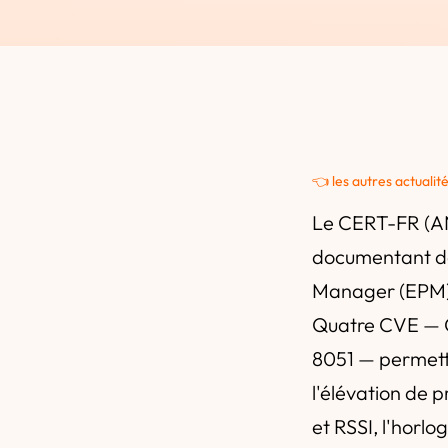
👈 les autres actualit
Le CERT-FR (ANS
documentant de 
Manager (EPM), 
Quatre CVE — 
8051 — permette
l'élévation de p
et RSSI, l'horlo