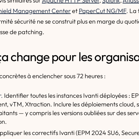
s similaires sur
Apache HTTP Server
,
Splunk
,
Atlas
hield Management Center
et
PaperCut NG/MF
. La
ormité sécurité ne se construit plus en marge du quoti
esse de patching.
ça change pour les organisa
concrètes à enclencher sous 72 heures :
r.
Identifier toutes les instances Ivanti déployées : 
nt, vTM, Xtraction. Inclure les déploiements cloud, s
aitants — y compris les versions oubliées sur des ser
on.
pliquer les correctifs Ivanti (EPM 2024 SU6, Secure