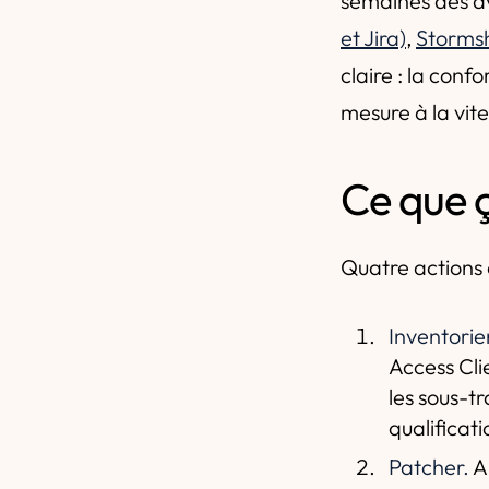
semaines des avi
et Jira)
,
Storms
claire : la conf
mesure à la vit
Ce que 
Quatre actions 
Inventorie
Access Clie
les sous-tr
qualificati
Patcher.
Ap