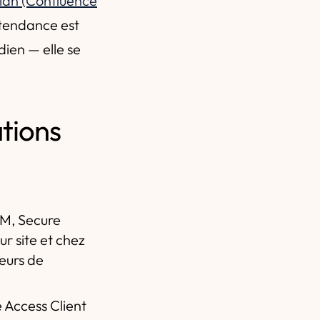
sian (Confluence
 tendance est
dien — elle se
tions
EPM, Secure
ur site et chez
veurs de
 Access Client