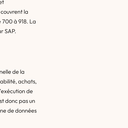
et
 couvrent la
e 700 à 918. La
ar SAP.
nelle de la
bilité, achats,
d'exécution de
st donc pas un
oine de données