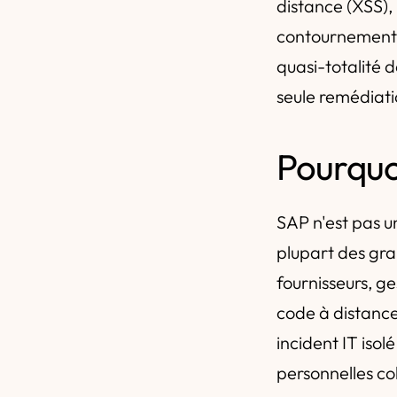
distance (XSS),
contournement d
quasi-totalité 
seule remédiatio
Pourquo
SAP n'est pas un
plupart des gra
fournisseurs, g
code à distance
incident IT iso
personnelles col