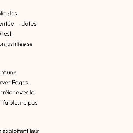
ic ; les
mentée — dates
(test,
 justifiée se
nt une
erver Pages.
rréler avec le
 faible, ne pas
exploitent leur