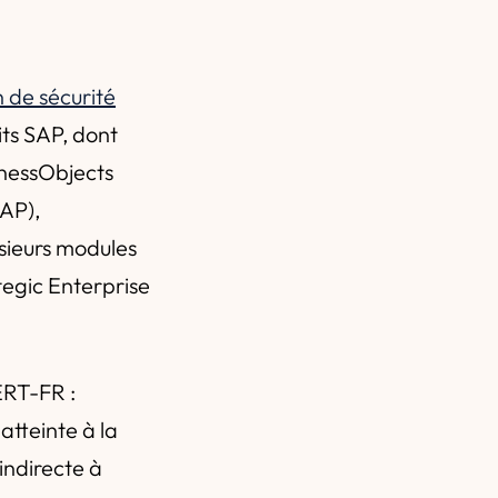
n de sécurité
its SAP, dont
inessObjects
BAP),
sieurs modules
tegic Enterprise
ERT-FR :
atteinte à la
indirecte à