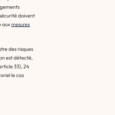
gagements
sécurité doivent
é aux
mesures
stre des risques
on est détecté,
rticle 33), 24
oriel le cas
n