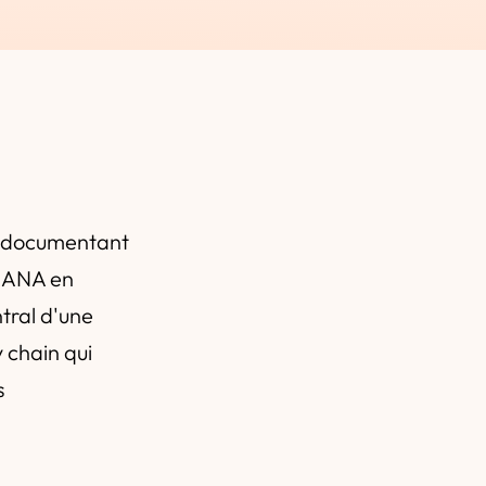
7 documentant
4HANA en
tral d'une
y chain qui
s