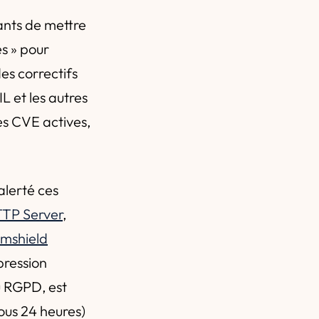
ants de mettre
s » pour
es correctifs
L et les autres
es CVE actives,
alerté ces
TP Server
,
rmshield
 pression
du RGPD, est
sous 24 heures)