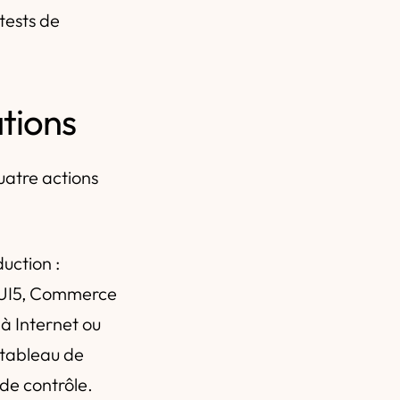
tests de
tions
uatre actions
uction :
PUI5, Commerce
à Internet ou
n tableau de
de contrôle.