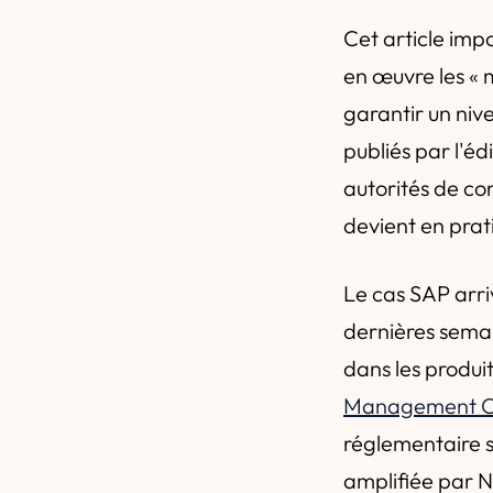
Cet article imp
en œuvre les « 
garantir un nive
publiés par l'éd
autorités de co
devient en prati
Le cas SAP arri
dernières semai
dans les produi
Management C
réglementaire su
amplifiée par NI