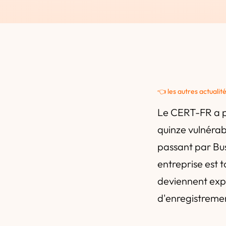
👈 les autres actualit
Le CERT-FR a p
quinze vulnéra
passant par Bu
entreprise est t
deviennent expo
d'enregistreme