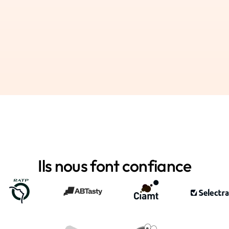
nt (DPA)
En cours
Swile
Pays membre
Ils nous font confiance