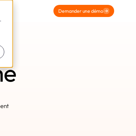
Demander une démo
,
me
ment