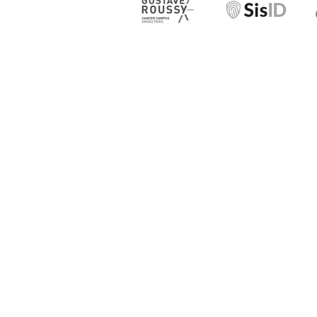
Votre conformité,
en un temps record
Grâce à notre logiciel RGPD et AI Act, s
avec vos équipes, pour lesquelles la con