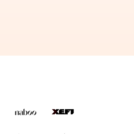
 de l’UE
40 données