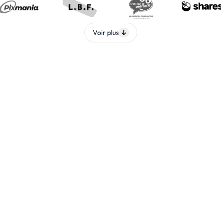
Voir plus
implifiez la collaboration
formité relative à la