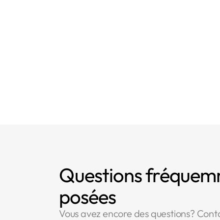
l'exercice des dr
- Article 4 : Défi
- Article 17 : Droi
Questions fréque
posées
Vous avez encore des questions? Cont