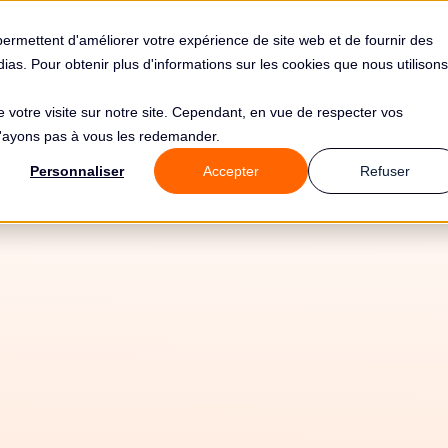
s
Solutions
Tarifs
Clients
Ressources
permettent d'améliorer votre expérience de site web et de fournir des
édias. Pour obtenir plus d'informations sur les cookies que nous utilisons
de votre visite sur notre site. Cependant, en vue de respecter vos
 n'ayons pas à vous les redemander.
ende de
10 000€ 
Personnaliser
Accepter
Refuser
isation Municipal
ducation Préscolai
ité Sociale (dopak
palité De Tavros M