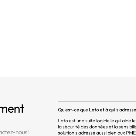
oits de la personne concernée
nitions
t à l'effacement («droit à l'oubli»)
mment
Qu’est-ce que Leto et à qui s’adresse 
Leto est une suite logicielle qui aide
la sécurité des données et la sensibil
actez-nous!
solution s’adresse aussi bien aux PM