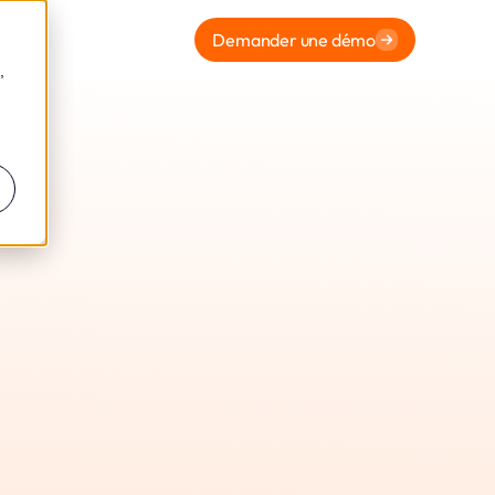
Demander une démo
,
pour
e Pour
re Et La
a) De La
oschato