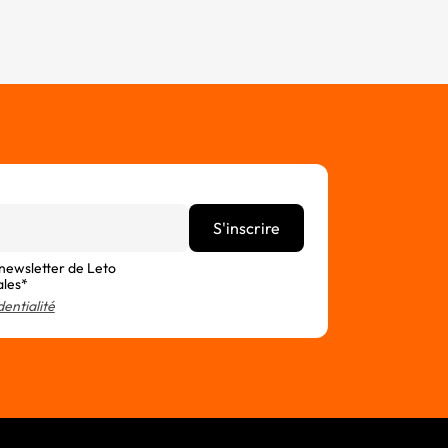
 newsletter de Leto
ales*
dentialité