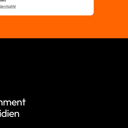
ales*
dentialité
omment
idien