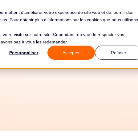
s
Solutions
Tarifs
Clients
Ressources
permettent d'améliorer votre expérience de site web et de fournir des
édias. Pour obtenir plus d'informations sur les cookies que nous utilisons
de votre visite sur notre site. Cependant, en vue de respecter vos
 n'ayons pas à vous les redemander.
e de
28 100€ pour
Personnaliser
Accepter
Refuser
ationale Du Reve