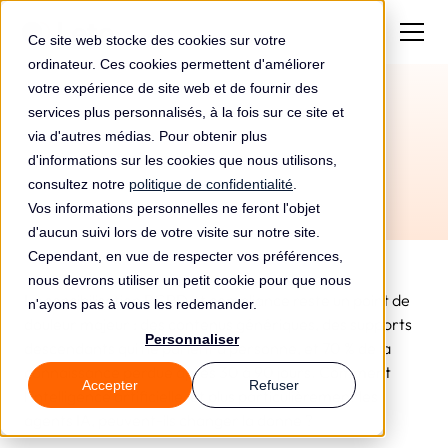
Ce site web stocke des cookies sur votre
ordinateur. Ces cookies permettent d'améliorer
votre expérience de site web et de fournir des
services plus personnalisés, à la fois sur ce site et
via d'autres médias. Pour obtenir plus
d'informations sur les cookies que nous utilisons,
consultez notre
politique de confidentialité
.
Vos informations personnelles ne feront l'objet
d'aucun suivi lors de votre visite sur notre site.
Cependant, en vue de respecter vos préférences,
nous devrons utiliser un petit cookie pour que nous
La sensibilisation RGPD et compliance reste un point de
n'ayons pas à vous les redemander.
douleur majeur : des contenus génériques, des supports
Personnaliser
descendants qui ne parlent à personne, et 70 % de la
connaissance perdue après 30 à 90 jours. Comment
Accepter
Refuser
l'intelligence artificielle, et plus particulièrement les
agents IA, peuvent-ils changer la donne ?