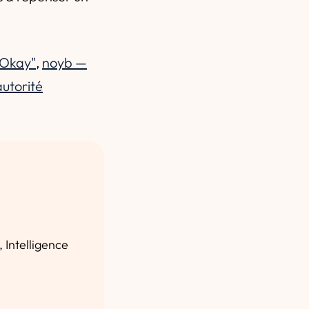
 Okay"
,
noyb —
autorité
 Intelligence