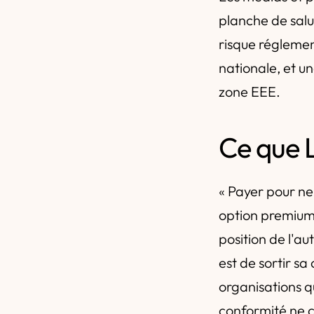
planche de salut
risque régleme
nationale, et u
zone EEE.
Ce que L
« Payer pour ne
option premium
position de l'au
est de sortir sa
organisations q
conformité ne c