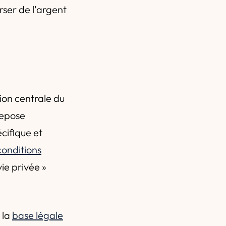
rser de l'argent
ion centrale du
repose
écifique et
conditions
vie privée »
 la
base légale