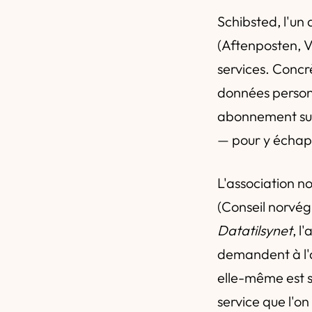
Schibsted, l'un
(Aftenposten, V
services. Concrè
données personn
abonnement sup
— pour y échap
L'association n
(Conseil norvé
Datatilsynet
, l
demandent à l'a
elle-même est s
service que l'o