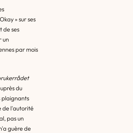
es
Okay » sur ses
t de ses
r un
ennes par mois
rukerrådet
auprès du
s plaignants
 de l'autorité
al, pas un
 n'a guère de