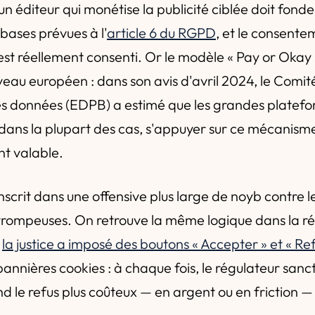
 un éditeur qui monétise la publicité ciblée doit fond
 bases prévues à l'
article 6 du RGPD
, et le consente
 est réellement consenti. Or le modèle « Pay or Okay 
eau européen : dans son avis d'avril 2024, le Comi
es données (EDPB) a estimé que les grandes platef
dans la plupart des cas, s'appuyer sur ce mécanism
t valable.
inscrit dans une offensive plus large de noyb contre 
rompeuses. On retrouve la même logique dans la ré
ù
la justice a imposé des boutons « Accepter » et « Re
bannières cookies : à chaque fois, le régulateur sanc
end le refus plus coûteux — en argent ou en friction 