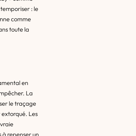
temporiser : le
péenne comme
ans toute la
n
damental en
empêcher. La
user le traçage
st extorqué. Les
 vraie
s à repenser un