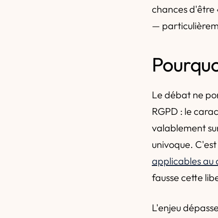
chances d'être «
— particulière
Pourquo
Le débat ne por
RGPD : le cara
valablement sur 
univoque. C'est
applicables au
fausse cette lib
L'enjeu dépasse