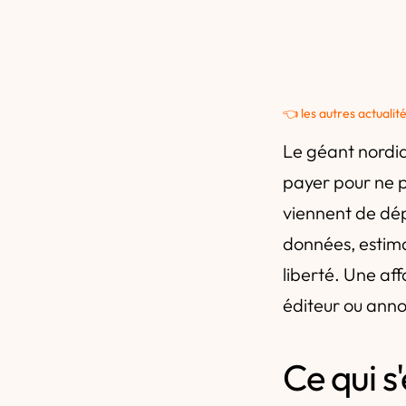
👈 les autres actualit
Le géant nordi
payer pour ne p
viennent de dép
données, estima
liberté. Une af
éditeur ou anno
Ce qui s