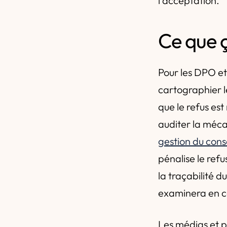
l'acceptation.
Ce que 
Pour les DPO et
cartographier l
que le refus est
auditer la méca
gestion du con
pénalise le ref
la traçabilité 
examinera en c
Les médias et 