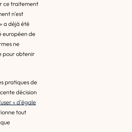
er ce traitement
ment n'est
» a déjà été
té européen de
ormes ne
e pour obtenir
les pratiques de
cente décision
fuser » d'égale
tionne tout
— que