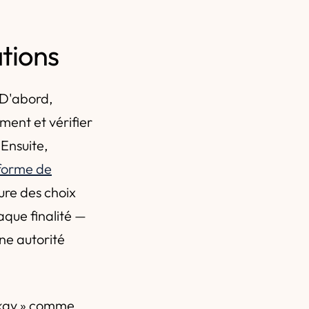
tions
 D'abord,
ment et vérifier
 Ensuite,
forme de
ture des choix
aque finalité —
ne autorité
Okay » comme