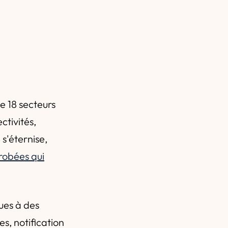
ne 18 secteurs
ctivités,
s'éternise,
érobées qui
ues à des
s, notification