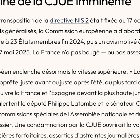
sine de la CJUE imminente
ransposition de la
directive NIS 2
était fixée au 17 
ds généralisés, la Commission européenne a d'abor
 à 23 États membres fin 2024, puis un avis motivé 
e 7 mai 2025. La France n'a pas bougé — ou pas assez
péen enclenche désormais la vitesse supérieure. « 
rête, juste avant ou juste après l'été, au plus tard 
uivre la France et l'Espagne devant la plus haute jur
lertent le député Philippe Latombe et le sénateur O
commissions spéciales de l'Assemblée nationale et 
sier. Une condamnation par la CJUE ouvrirait la vo
ières forfaitaires, assorties d'astreintes journalières