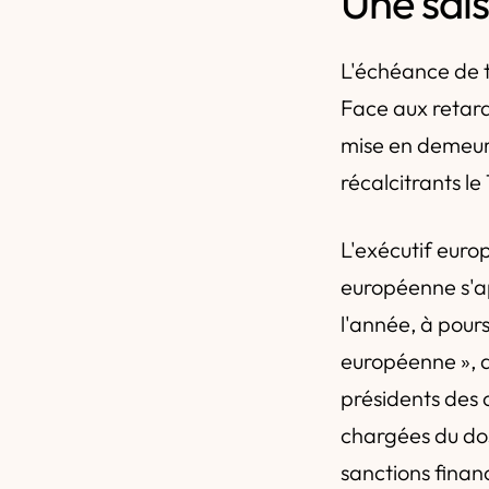
Une sai
L'échéance de t
Face aux retar
mise en demeure
récalcitrants l
L'exécutif euro
européenne s'app
l'année, à pours
européenne », a
présidents des 
chargées du dos
sanctions financ