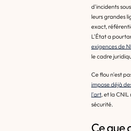
d'incidents sou
leurs grandes l
exact, référent
L'État a pourta
exigences de NI
le cadre juridi
Ce flou n'est p
impose déjà des
l'art
, et la CNIL
sécurité.
Ce que 