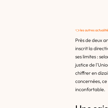
👈 les autres actualit
Près de deux an
inscrit la direc
ses limites : se
justice de l'Un
chiffrer en diza
concernées, ce 
inconfortable.