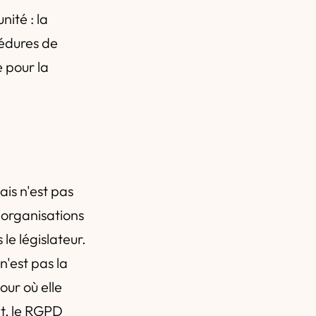
ité : la
cédures de
e pour la
n
is n'est pas
d'organisations
le législateur.
n'est pas la
our où elle
nt, le RGPD