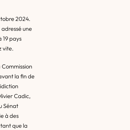
octobre 2024.
d adressé une
à 19 pays
 vite.
La Commission
avant la fin de
idiction
livier Cadic,
du Sénat
ie à des
 tant que la