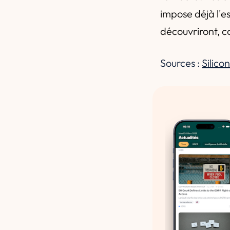
impose déjà l'e
découvriront, c
Sources :
Silico