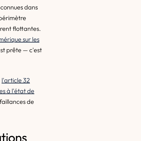
t connues dans
(périmètre
ent flottantes.
umérique sur les
st prête — c'est
:
l'article 32
s à l'état de
éfaillances de
tions