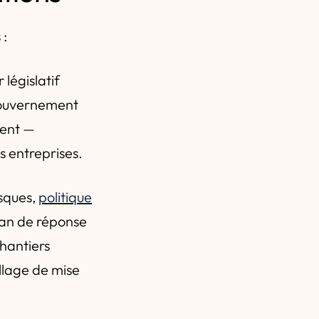
 :
 législatif
 gouvernement
ment —
s entreprises.
isques,
politique
plan de réponse
chantiers
llage de mise