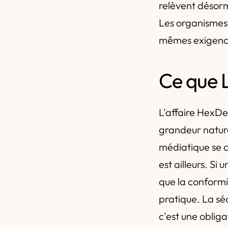
relèvent désorm
Les organismes 
mêmes exigence
Ce que L
L'affaire HexDex
grandeur nature
médiatique se co
est ailleurs. Si
que la conformi
pratique. La sé
c'est une oblig