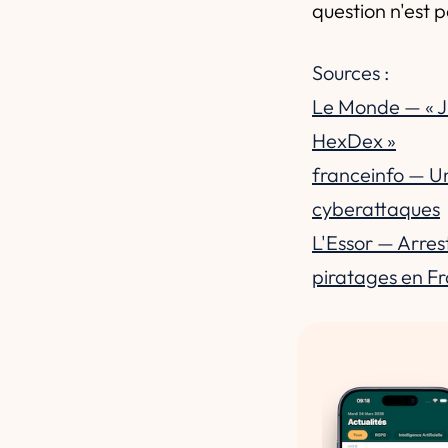
question n'est p
Sources :
Le Monde — « J'
HexDex »
franceinfo — U
cyberattaques
L'Essor — Arres
piratages en F