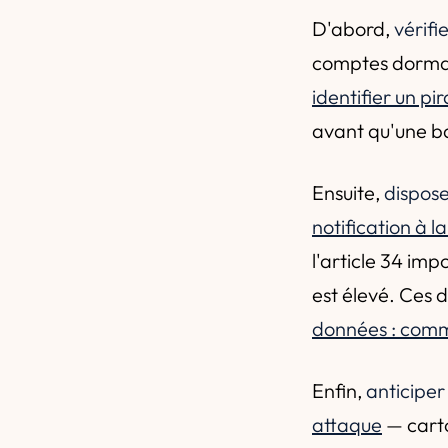
D'abord,
vérifi
comptes dormant
identifier un p
avant qu'une ba
Ensuite,
dispose
notification à l
l'article 34 im
est élevé. Ces 
données : comm
Enfin,
anticiper
attaque
— carto