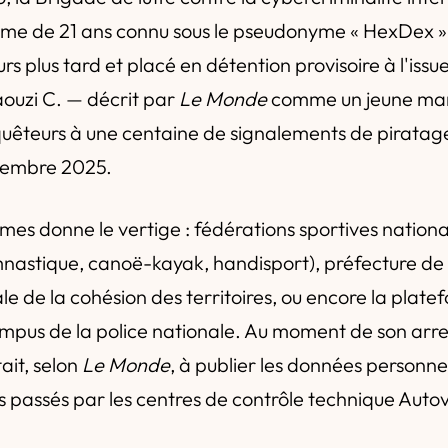
e de 21 ans connu sous le pseudonyme « HexDex ».
rs plus tard et placé en détention provisoire à l'iss
aouzi C. — décrit par
Le Monde
comme un jeune mar
nquêteurs à une centaine de signalements de pirata
écembre 2025.
times donne le vertige : fédérations sportives national
nastique, canoë-kayak, handisport), préfecture de 
e de la cohésion des territoires, ou encore la plat
pus de la police nationale. Au moment de son arres
ait, selon
Le Monde
, à publier les données personnel
s passés par les centres de contrôle technique Autov