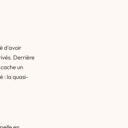
é d'avoir
ivés. Derrière
e cache un
 : la quasi-
rpelle en