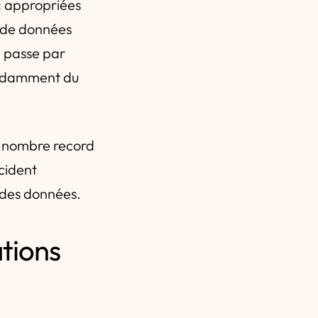
« appropriées
e de données
e passe par
endamment du
un nombre record
ccident
 des données.
tions