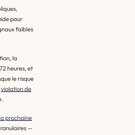
liques,
uide pour
gnaux faibles
tion, la
 72 heures, et
que le risque
e
violation de
e.
la prochaine
granulaires —