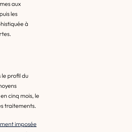
tèmes aux
puis les
phistiquée à
rtes.
le profil du
 moyens
en cinq mois, le
es traitements.
tement imposée