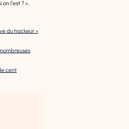
on l'est ? ».
ive du hackeur «
 nombreuses
de cent