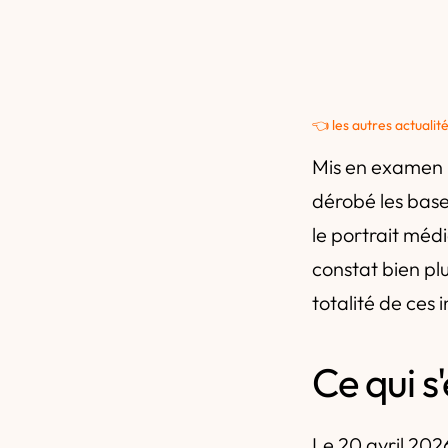
👈 les autres actualit
Mis en examen l
dérobé les base
le portrait méd
constat bien pl
totalité de ces 
Ce qui s
Le 20 avril 2026