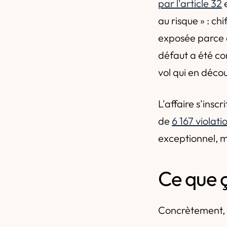
par l'article 32
e
au risque » : ch
exposée parce q
défaut a été c
vol qui en décou
L'affaire s'ins
de
6 167 violat
exceptionnel, m
Ce que 
Concrètement, t