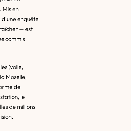
 Mis en
ue d'une enquête
aîcher — est
ges commis
es (voile,
la Moselle,
eforme de
tation, le
les de millions
ision.