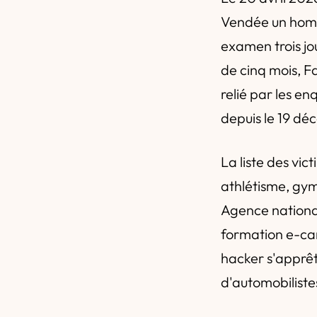
Vendée un homm
examen trois jou
de cinq mois, F
relié par les e
depuis le 19 d
La liste des vic
athlétisme, gym
Agence national
formation e-cam
hacker s'apprêt
d'automobiliste