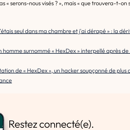
as « serons-nous visés ? », mais « que trouvera-t-on si 
étais seul dans ma chambre et j'ai dérapé » : la dér
n homme surnommé « HexDex » interpellé après de
tation de « HexDex », un hacker soupçonné de plus 
rance
Restez connecté(e).