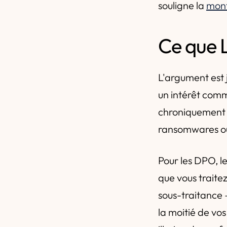
souligne la
mont
Ce que L
L'argument est 
un intérêt comme
chroniquement s
ransomwares ou 
Pour les DPO, 
que vous traitez
sous-traitance 
la moitié de vos