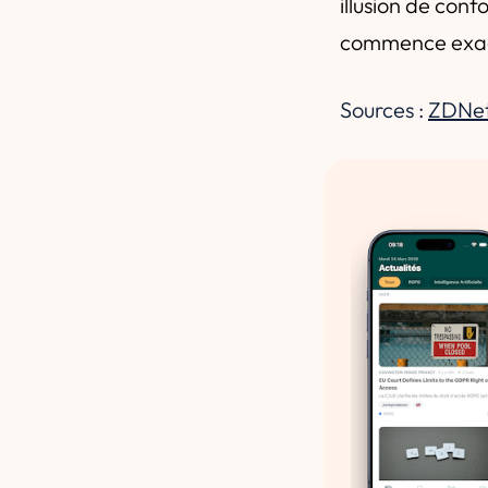
illusion de conf
commence exac
Sources :
ZDNet