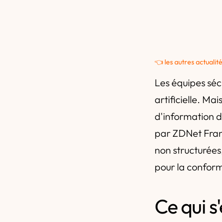
👈 les autres actualit
Les équipes séc
artificielle. Ma
d'information d
par ZDNet Franc
non structurée
pour la conform
Ce qui s