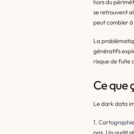
hors du périmèt
se retrouvent al
peut combler à l
La problématique
génératifs expl
risque de fuite 
Ce que 
Le dark data im
1. Cartographie
pas. Un audit r