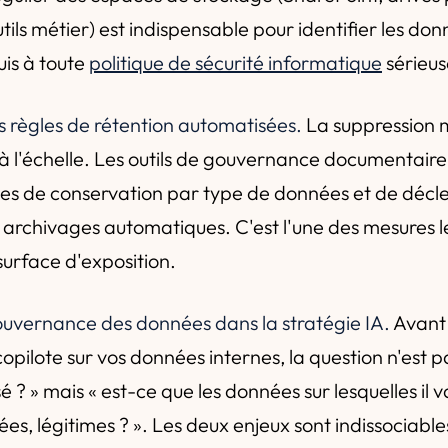
ils métier) est indispensable pour identifier les do
uis à toute
politique de sécurité informatique
sérieus
s règles de rétention automatisées.
La suppression 
à l'échelle. Les outils de gouvernance documentair
ées de conservation par type de données et de décl
 archivages automatiques. C'est l'une des mesures le
surface d'exposition.
gouvernance des données dans la stratégie IA.
Avant 
opilote sur vos données internes, la question n'est p
isé ? » mais « est-ce que les données sur lesquelles il 
iées, légitimes ? ». Les deux enjeux sont indissociabl