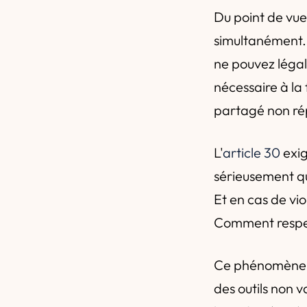
Du point de vue
simultanément. 
ne pouvez léga
nécessaire à la 
partagé non rép
L'
article 30
exig
sérieusement qu
Et en cas de viol
Comment respec
Ce phénomène e
des outils non 