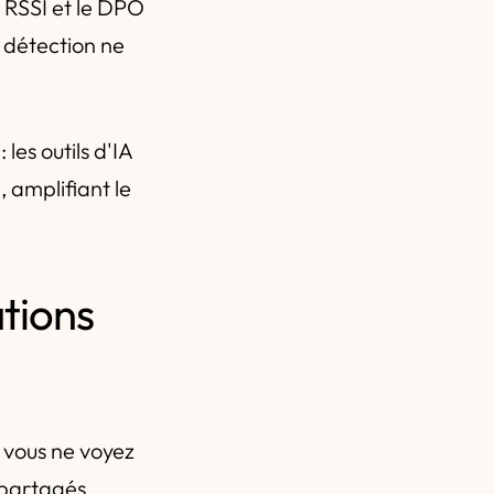
e RSSI et le DPO
e détection ne
: les outils d'IA
 amplifiant le
tions
 vous ne voyez
 partagés,