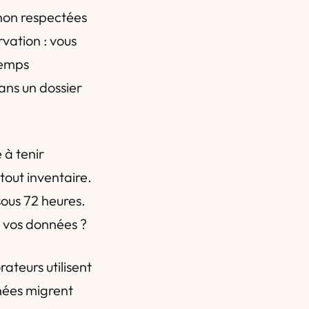
 non respectées
rvation : vous
temps
dans un dossier
 à tenir
out inventaire.
sous 72 heures.
 vos données ?
rateurs utilisent
nnées migrent