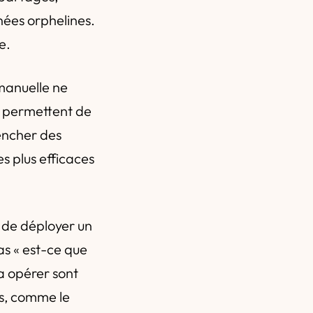
nnées orphelines.
e.
manuelle ne
e permettent de
encher des
s plus efficaces
de déployer un
as « est-ce que
va opérer sont
es, comme le