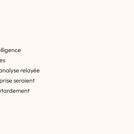
lligence
mes
 analyse relayée
rise seraient
retardement