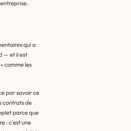
entreprise.
n
mentaires qui a
 — et il est
s » comme les
e par savoir ce
es contrats de
omplet parce que
e : c'est une