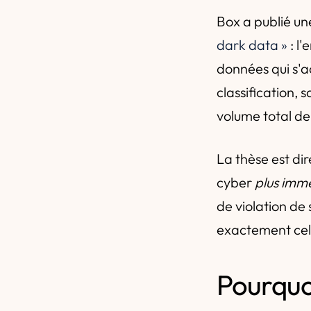
Box a publié une
dark data »
: l
données qui s'a
classification, 
volume total de
La thèse est di
cyber
plus imm
de violation de
exactement celle
Pourquo