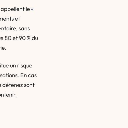
 appellent le
«
ements et
ntaire, sans
re 80 et 90 % du
ie.
tue un risque
sations. En cas
s détenez sont
ntenir.