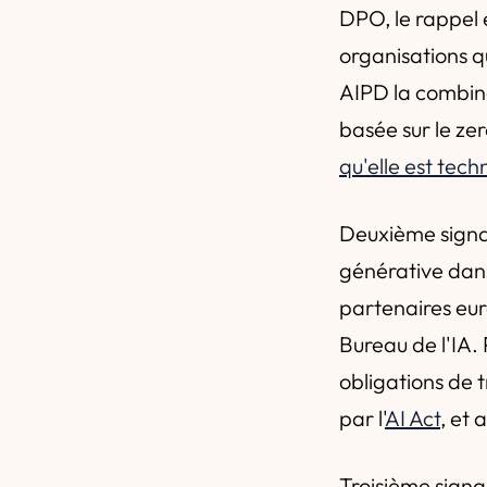
DPO, le rappel e
organisations q
AIPD la combina
basée sur le z
qu'elle est tec
Deuxième signal 
générative dans
partenaires euro
Bureau de l'IA. 
obligations de
par l'
AI Act
, et
Troisième signa