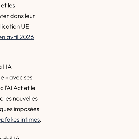
et les
ter dans leur
lication UE
n avril 2026
 l'IA
e » avec ses
l'AI Act et le
c les nouvelles
iques imposées
epfakes intimes
.
sibilité