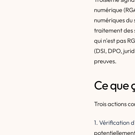
numérique (RGAA
numériques du se
traitement des 
qui n'est pas R
(DSI, DPO, juri
preuves.
Ce que 
Trois actions c
1. Vérification 
potentiellement