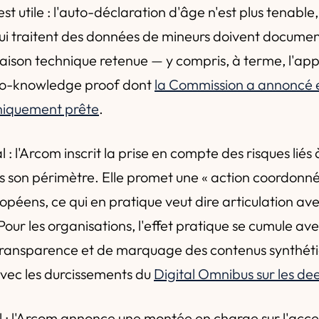
st utile : l'auto-déclaration d'âge n'est plus tenable, 
ui traitent des données de mineurs doivent documen
ison technique retenue — y compris, à terme, l'app
ero-knowledge proof dont
la Commission a annoncé e
hniquement prête
.
: l'Arcom inscrit la prise en compte des risques liés à
 son périmètre. Elle promet une « action coordonné
péens, ce qui en pratique veut dire articulation avec 
Pour les organisations, l'effet pratique se cumule ave
 transparence et de marquage des contenus synthét
 avec les durcissements du
Digital Omnibus sur les de
l : l'Arcom annonce une montée en charge sur l'acces