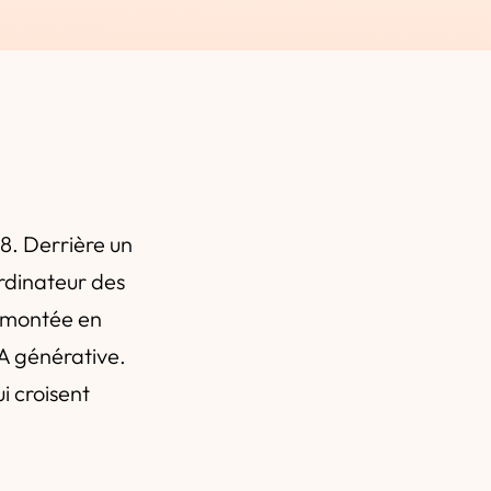
8. Derrière un
ordinateur des
e montée en
IA générative.
i croisent