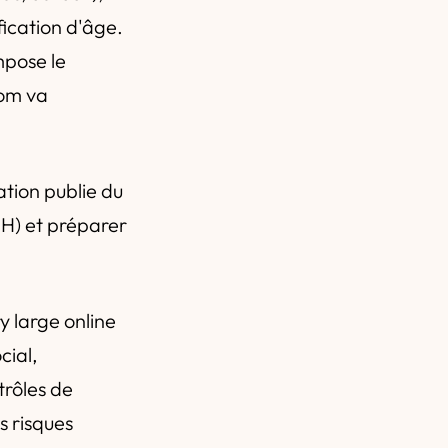
ication d'âge.
pose le
com va
tion publie du
RH) et préparer
y large online
cial,
trôles de
s risques