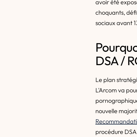
avoir été expos
choquants, défi
sociaux avant 1
Pourquo
DSA / R
Le plan stratég
L'Arcom va pours
pornographiques
nouvelle majori
Recommandation
procédure DSA 