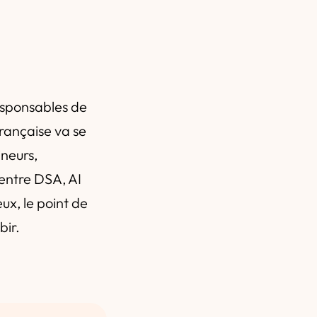
n
responsables de
française va se
ineurs,
 entre DSA, AI
ux, le point de
bir.