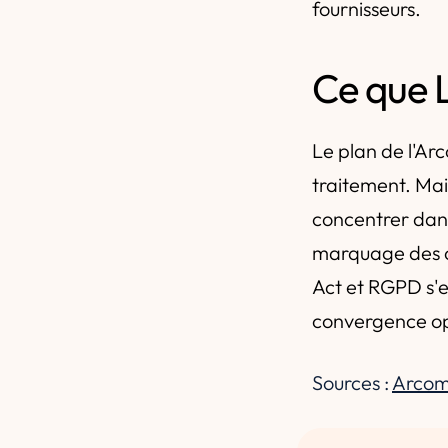
fournisseurs.
Ce que L
Le plan de l'Ar
traitement. Mai
concentrer dans
marquage des con
Act et RGPD s'e
convergence opé
Sources :
Arcom