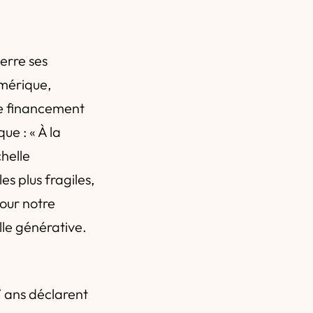
erre ses
umérique,
 le financement
ue : « À la
chelle
es plus fragiles,
pour notre
elle générative.
17 ans déclarent