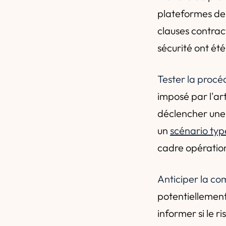
plateformes de r
clauses contrac
sécurité ont ét
Tester la procé
imposé par l'ar
déclencher une t
un
scénario typ
cadre opération
Anticiper la c
potentiellement
informer si le r