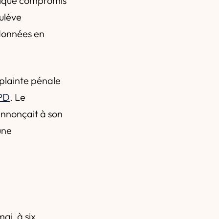
torique compromis
oulève
 données en
 plainte pénale
GPD
. Le
annonçait à son
une
ai, à six