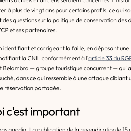
clients actuels et anciens seraient concernés. L'his
r à plus de vingt ans pour certains profils, ce qui s
es questions sur la politique de conservation des
CP et ses partenaires.
 identifiant et corrigeant la faille, en déposant une
 notifiant la CNIL conformément à l'
article 33 du R
t Belambra — groupe touristique concurrent — qui 
touché, dans ce qui ressemble à une attaque ciblant 
de réservation partagée.
i c'est important
pas anodin. La publication de la revendication le 15 m