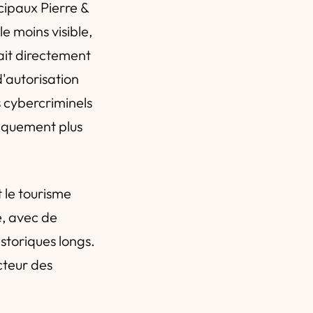
ncipaux Pierre &
e moins visible,
ait directement
d'autorisation
es cybercriminels
oriquement plus
t le tourisme
e, avec de
storiques longs.
cteur des