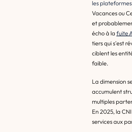
les plateforme
Vacances ou Cen
et probablement
écho à la
fuite
tiers qui s'est 
ciblent les enti
faible.
La dimension sec
accumulent stru
multiples parte
En 2025, la CNI
services aux par