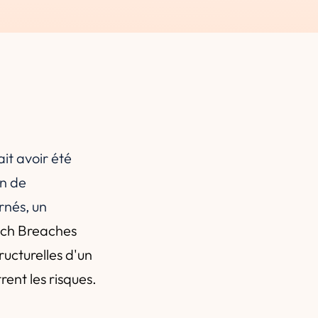
it avoir été
on de
rnés, un
ench Breaches
tructurelles d'un
rent les risques.