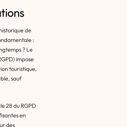
tions
historique de
fondamentale :
longtemps ? Le
5 RGPD) impose
ion touristique,
able, sauf
cle 28 du RGPD
fisantes en
ur des