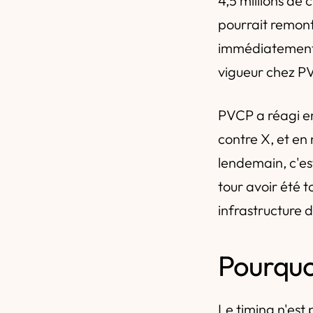
4,5 millions de 
pourrait remonte
immédiatement d
vigueur chez PV
PVCP a réagi en
contre X, et en
lendemain, c'es
tour avoir été 
infrastructure 
Pourquo
Le timing n'est 