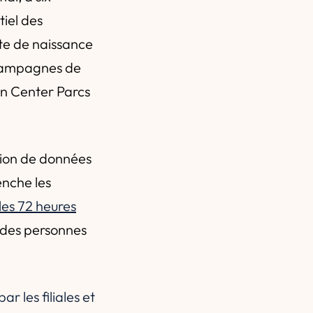
iel des
te de naissance
s campagnes de
on Center Parcs
ation de données
enche les
les 72 heures
é des personnes
ar les filiales et