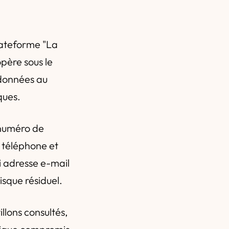
plateforme "La
père sous le
 données au
ques.
 numéro de
e téléphone et
 adresse e-mail
isque résiduel.
illons consultés,