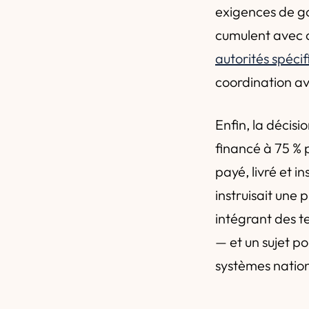
exigences de g
cumulent avec c
autorités spécif
coordination ave
Enfin, la décis
financé à 75 % p
payé, livré et 
instruisait une 
intégrant des t
— et un sujet po
systèmes nation