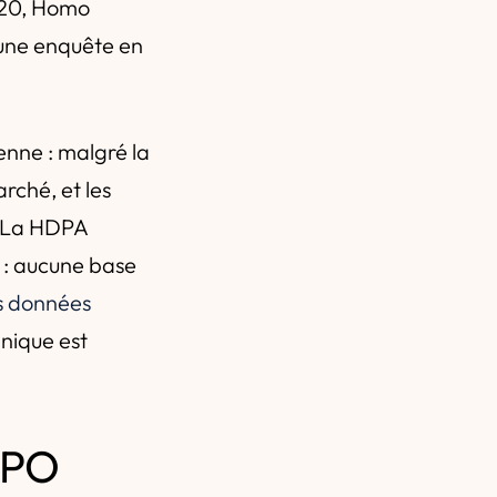
020, Homo
 une enquête en
enne : malgré la
rché, et les
1. La HDPA
e : aucune base
es données
énique est
 DPO