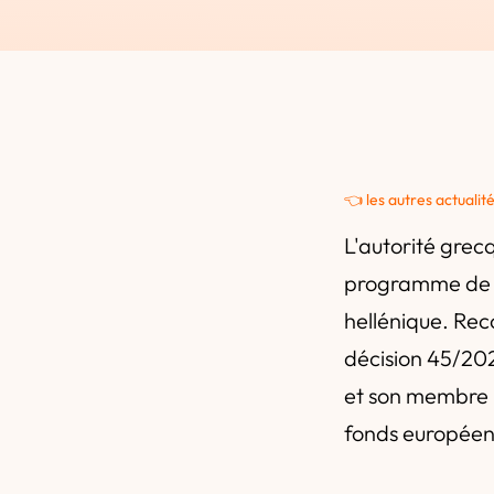
👈 les autres actualit
L'autorité grec
programme de
hellénique. Rec
décision 45/202
et son membre H
fonds européens