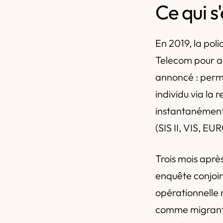
Ce qui s
En 2019, la pol
Telecom pour ac
annoncé : perme
individu via la 
instantanément
(SIS II, VIS, EU
Trois mois aprè
enquête conjoint
opérationnelle 
comme migrantes