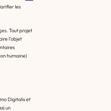
arifier les
ges.
Tout projet
ire l'objet
ntaires
sion humaine)
n
mo Digitalis et
ssi un