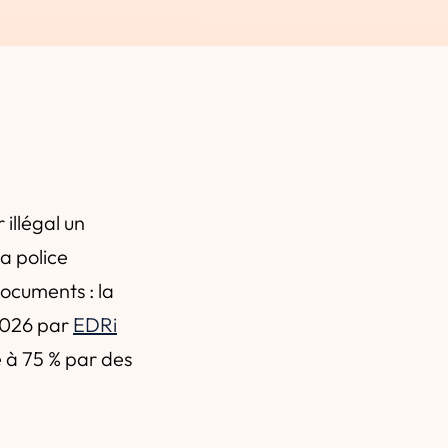
illégal un
la police
documents : la
 2026 par
EDRi
 à 75 % par des