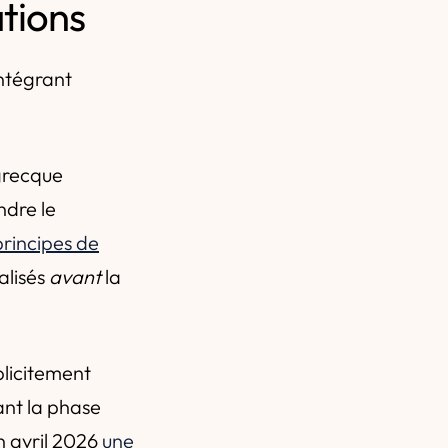
tions
intégrant
grecque
ndre le
principes de
malisés
avant
la
licitement
ant la phase
en avril 2026
une