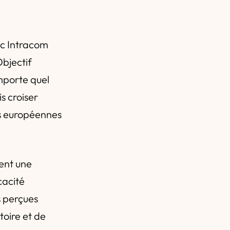
ec Intracom
Objectif
importe quel
s croiser
s européennes
ient une
cacité
s perçues
toire et de