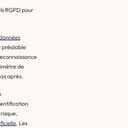
uels RGPD pour
 données
é préalable
Reconnaissance
rimètre de
pas après.
p
entification
 risque,
icielle
. Les