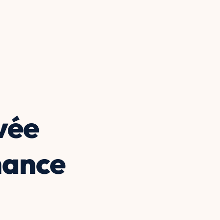
ivée
nance