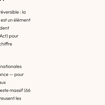
versible : la
e est un élément
ndent
Act) pour
hiffre
 nationales
dance — pour
aux
este massif (66
reusent les