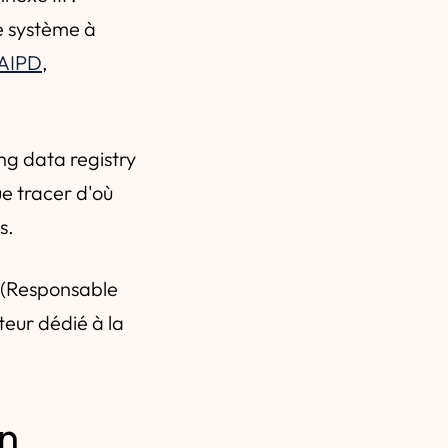
e système à
'AIPD
,
ing data registry
e tracer d'où
s.
(Responsable
eur dédié à la
on