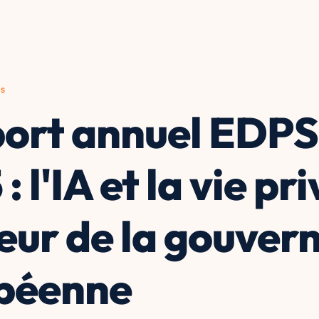
és
ort annuel EDPS
: l'IA et la vie pr
œur de la gouver
péenne