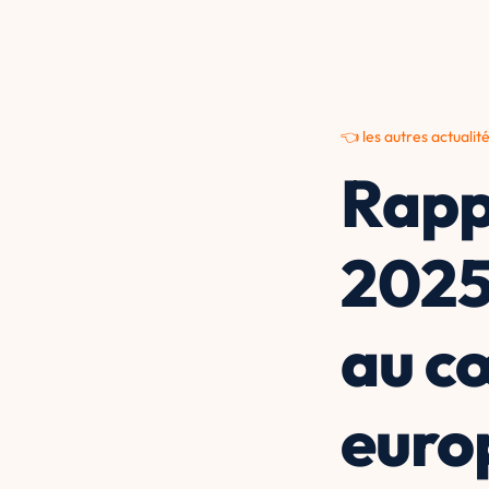
👈 les autres actualit
Rapp
2025 
au c
euro