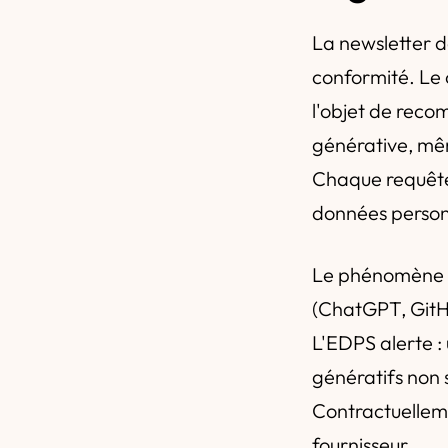
La newsletter dé
conformité. Le 
l'objet de reco
générative, mêm
Chaque requête
données personn
Le phénomène
(ChatGPT, GitHu
L'EDPS alerte : 
génératifs non 
Contractuelleme
fournisseur.