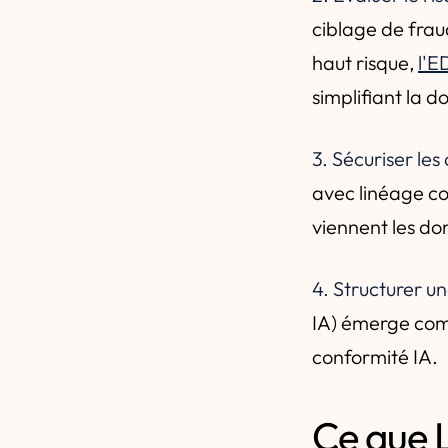
ciblage de frau
haut risque,
l'E
simplifiant la 
3. Sécuriser le
avec linéage co
viennent les do
4. Structurer 
IA) émerge comm
conformité IA.
Ce que L