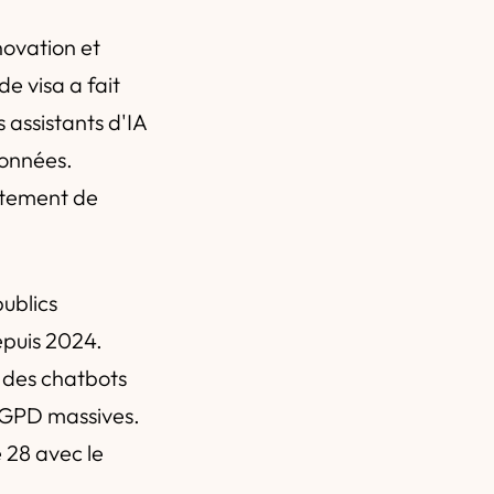
nnovation et
e visa a fait
 assistants d'IA
données.
itement de
publics
epuis 2024.
r des chatbots
 RGPD massives.
 28 avec le