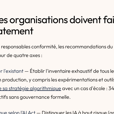
es organisations doivent fa
atement
t responsables conformité, les recommandations du
our de quatre axes :
 l'existant
— Établir l'inventaire exhaustif de tous l
 production, y compris les expérimentations et outi
se sa stratégie algorithmique
avec un cas d'école : 3
tifs sans gouvernance formelle.
que selon l'AI Act
— Distinguer les IA à haut risque (an