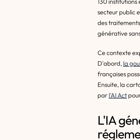
130 institution
secteur public 
des traitements
générative san
Ce contexte exp
D'abord,
la go
françaises poss
Ensuite, la car
par
l'AI Act
pour
L'IA gén
régleme