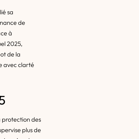
ié sa
ernance de
ace à
uel 2025,
ot de la
e avec clarté
5
a protection des
pervise plus de