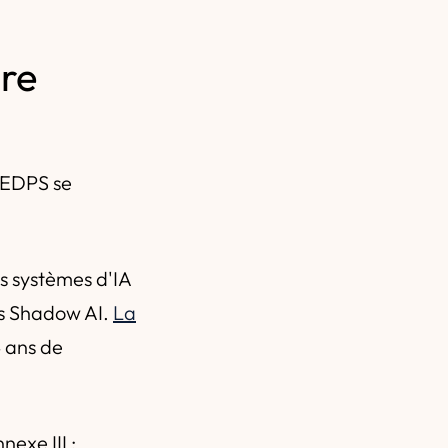
ire
 EDPS se
es systèmes d'IA
ls Shadow AI.
La
4 ans de
nexe III :