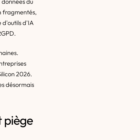
de données du
on fragmentés,
d'outils d'IA
 RGPD.
maines.
ntreprises
ilicon 2026.
ées désormais
t piège