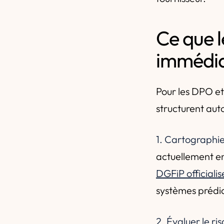
Ce que l
immédi
Pour les DPO e
structurent aut
1. Cartographier
actuellement en
DGFiP officiali
systèmes prédic
2. Évaluer le ris