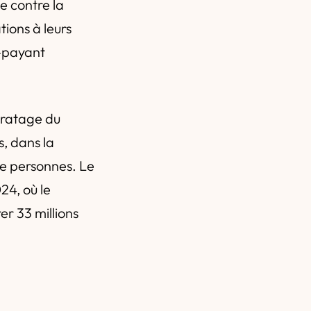
e contre la
ions à leurs
s-payant
iratage du
, dans la
de personnes. Le
24, où le
r 33 millions