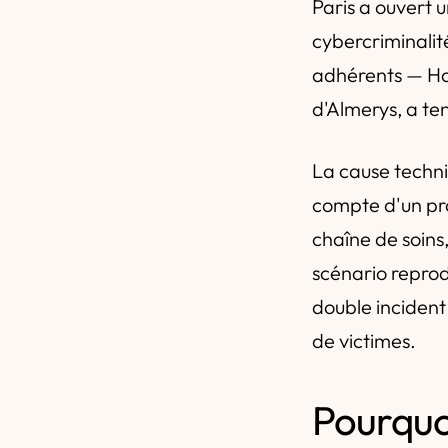
Paris a ouvert u
cybercriminalit
adhérents — Har
d'Almerys, a ten
La cause techni
compte d'un pro
chaîne de soins
scénario reprod
double incident
de victimes.
Pourquo