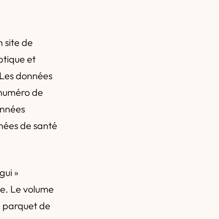
 site de
ptique et
 Les données
e numéro de
onnées
nnées de santé
gui »
le. Le volume
Le parquet de