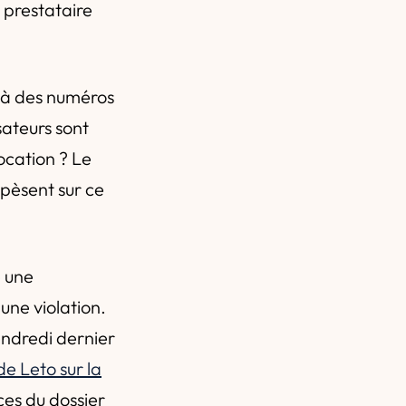
t prestataire
t à des numéros
sateurs sont
vocation ? Le
 pèsent sur ce
 une
une violation.
endredi dernier
de Leto sur la
èces du dossier