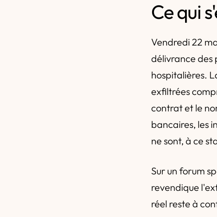
Ce qui s
Vendredi 22 ma
délivrance des p
hospitalières. 
exfiltrées compr
contrat et le n
bancaires, les 
ne sont, à ce s
Sur un forum sp
revendique l'exf
réel reste à con