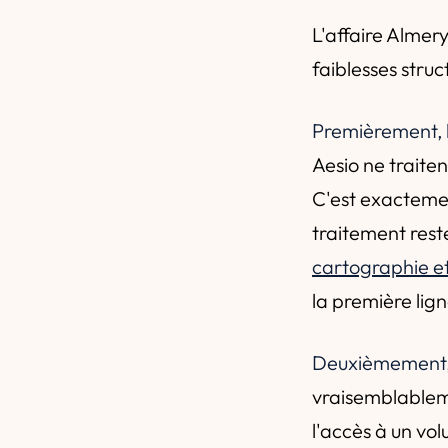
L'affaire Almerys
faiblesses struc
Premièrement, 
Aesio ne traite
C'est exactemen
traitement rest
cartographie et 
la première lig
Deuxièmement, 
vraisemblablem
l'accès à un vol