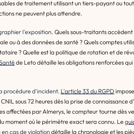
ables de traitement utilisant un tiers-payant ou tou
 actions ne peuvent plus attendre.
raphier l'exposition
. Quels sous-traitants accèden
iale ou à des données de santé ? Quels comptes utili
tataire ? Quelle est la politique de rotation et de ré
 Santé
de Leto détaille les obligations renforcées qui
la procédure d'incident
.
L'article 33 du RGPD
impose
a CNIL sous 72 heures dès la prise de connaissance d'
les affectées par Almerys, le compteur tourne dès v
du moment où le périmètre exact sera connu. Le
gui
 en cas de violation
détaille la chronologie et les pi