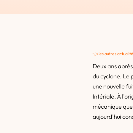
👈 les autres actualit
Deux ans après l
du cyclone. Le 
une nouvelle fu
Intériale. À l'o
mécanique que 
aujourd'hui con