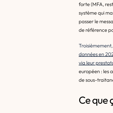
forte (MFA, rest
système qui man
passer le mess
de référence po
Troisièmement,
données en 20
via leur prestat
européen : les 
de sous-traitanc
Ce que 