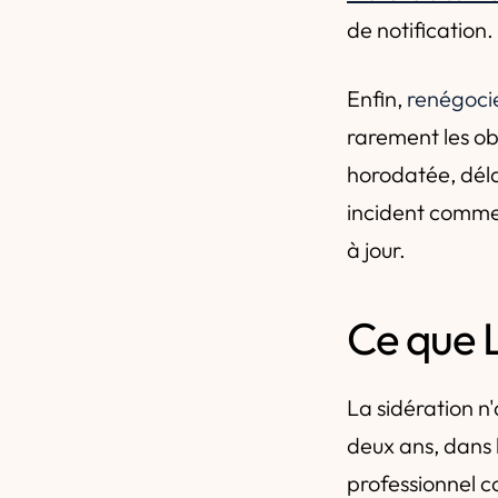
de notification.
Enfin,
renégoci
rarement les ob
horodatée, déla
incident comme 
à jour.
Ce que L
La sidération n
deux ans, dans
professionnel co