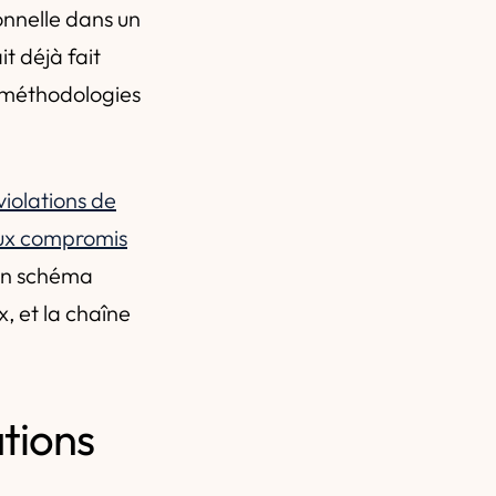
ionnelle dans un
t déjà fait
 méthodologies
violations de
ux compromis
 un schéma
, et la chaîne
tions