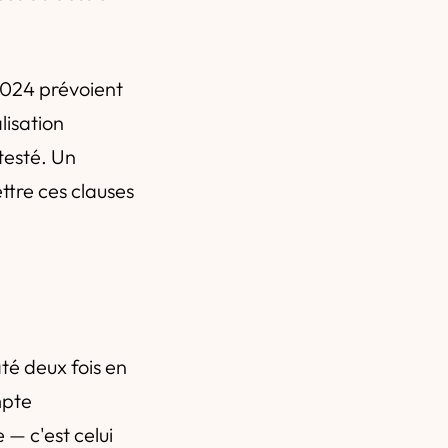
2024 prévoient
lisation
testé. Un
ttre ces clauses
n
té deux fois en
mpte
 — c'est celui