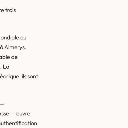
e trois
ondiale ou
 à Almerys.
sable de
. La
orique, ils sont
 —
asse — ouvre
authentification