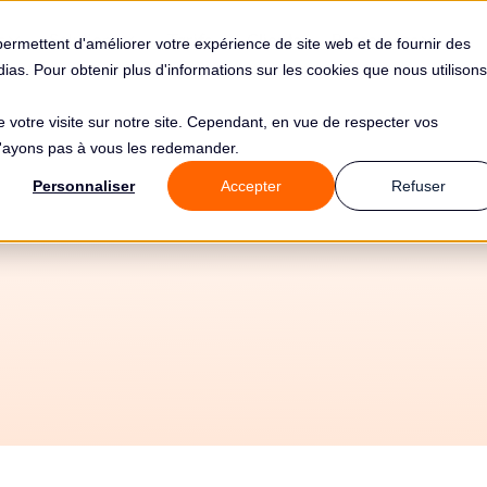
s
Solutions
Tarifs
Clients
Ressources
permettent d'améliorer votre expérience de site web et de fournir des
édias. Pour obtenir plus d'informations sur les cookies que nous utilisons
de votre visite sur notre site. Cependant, en vue de respecter vos
 n'ayons pas à vous les redemander.
Personnaliser
Accepter
Refuser
17/4/2026
Tous les guides
⚙️ Mise en oeuvre
🛡️ Sécurité