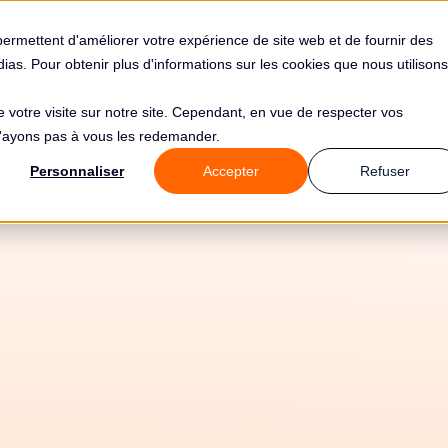
s
Solutions
Tarifs
Clients
Ressources
permettent d'améliorer votre expérience de site web et de fournir des
édias. Pour obtenir plus d'informations sur les cookies que nous utilisons
de votre visite sur notre site. Cependant, en vue de respecter vos
 n'ayons pas à vous les redemander.
Personnaliser
Accepter
Refuser
20/7/2026
Tous les guides
🌍 Hors UE