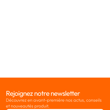
Shopify et RGPD : 5 Points à Vérifier Avant de
Couler Votre Business !
21/3/2022
Rejoignez notre newsletter
Découvrez en avant-première nos actus, conseils
et nouveautés produit.