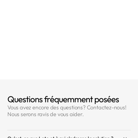
- Article 13 : Informations à fournir lorsque des
données à caractère personnel sont collectées
auprès de la personne concernée
- Article 14 : Informations à fournir lorsque les
données à caractère personnel n'ont pas été
collectées auprès de la personne concernée
Questions fréquemment posées
Vous avez encore des questions? Contactez-nous!
Nous serons ravis de vous aider.