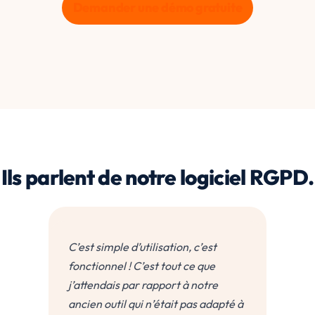
Demander une démo gratuite
Ils parlent de notre logiciel RGPD.
C’est simple d’utilisation, c’est
Nous 
fonctionnel ! C’est tout ce que
produ
en
j’attendais par rapport à notre
de tr
.
ancien outil qui n’était pas adapté à
perso